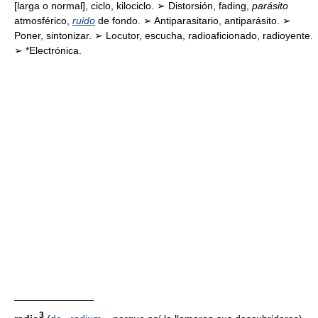
[larga o normal], ciclo, kilociclo. ➢ Distorsión, fading,
parásito
atmosférico,
ruido
de fondo. ➢ Antiparasitario, antiparásito. ➢
Poner, sintonizar. ➢ Locutor, escucha, radioaficionado, radioyente.
➢ *Electrónica.
————————
3