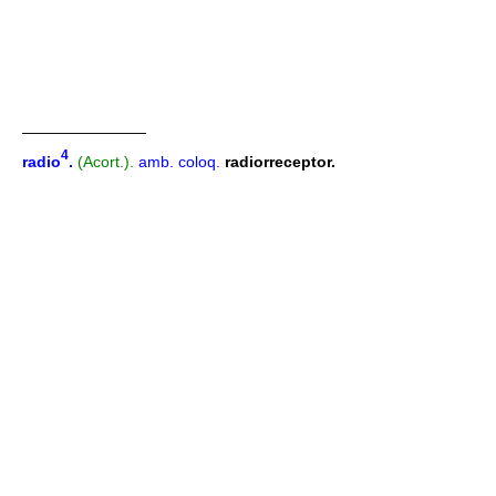
————————
4
radio
.
(Acort.).
amb.
coloq.
radiorreceptor.