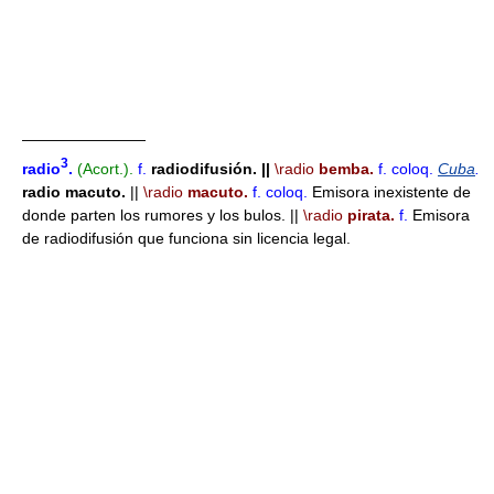
————————
3
radio
.
(Acort.).
f.
radiodifusión.
||
\radio
bemba.
f.
coloq.
Cuba
.
radio macuto.
||
\radio
macuto.
f.
coloq.
Emisora inexistente de
donde parten los rumores y los bulos. ||
\radio
pirata.
f.
Emisora
de radiodifusión que funciona sin licencia legal.