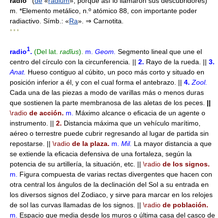
radio
(
de
«
radium
», porque así lo llamaron sus descubridores)
m. *Elemento metálico, n.º atómico 88, con importante poder
radiactivo. Símb.: «
Ra
». ⇒ Carnotita.
* * *
1
radio
.
(Del lat.
radĭus
).
m.
Geom.
Segmento lineal que une el
centro del círculo con la circunferencia. ||
2.
Rayo de la rueda. ||
3.
Anat.
Hueso contiguo al cúbito, un poco más corto y situado en
posición inferior a él, y con el cual forma el antebrazo. ||
4.
Zool.
Cada una de las piezas a modo de varillas más o menos duras
que sostienen la parte membranosa de las aletas de los peces.
||
\radio
de acción.
m.
Máximo alcance o eficacia de un agente o
instrumento. ||
2.
Distancia máxima que un vehículo marítimo,
aéreo o terrestre puede cubrir regresando al lugar de partida sin
repostarse. ||
\radio
de la plaza.
m.
Mil.
La mayor distancia a que
se extiende la eficacia defensiva de una fortaleza, según la
potencia de su artillería, la situación, etc. ||
\radio
de los signos.
m.
Figura compuesta de varias rectas divergentes que hacen con
otra central los ángulos de la declinación del Sol a su entrada en
los diversos signos del Zodiaco, y sirve para marcar en los relojes
de sol las curvas llamadas de los signos. ||
\radio
de población.
m.
Espacio que media desde los muros o última casa del casco de