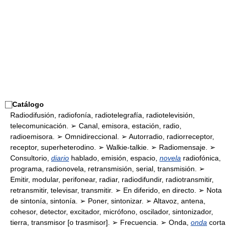
⃞
Catálogo
Radiodifusión, radiofonía, radiotelegrafía, radiotelevisión,
telecomunicación. ➢ Canal, emisora, estación, radio,
radioemisora. ➢ Omnidireccional. ➢ Autorradio, radiorreceptor,
receptor, superheterodino. ➢ Walkie-talkie. ➢ Radiomensaje. ➢
Consultorio,
diario
hablado, emisión, espacio,
novela
radiofónica,
programa, radionovela, retransmisión, serial, transmisión. ➢
Emitir, modular, perifonear, radiar, radiodifundir, radiotransmitir,
retransmitir, televisar, transmitir. ➢ En diferido, en directo. ➢ Nota
de sintonía, sintonía. ➢ Poner, sintonizar. ➢ Altavoz, antena,
cohesor, detector, excitador, micrófono, oscilador, sintonizador,
tierra, transmisor [o trasmisor]. ➢ Frecuencia. ➢ Onda,
onda
corta