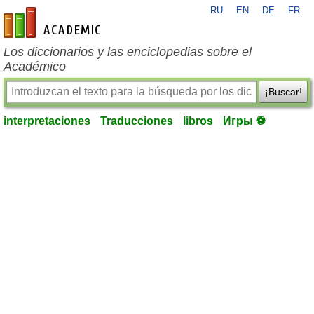
RU
EN
DE
FR
es-academic.com
Los diccionarios y las enciclopedias sobre el
Académico
¡Buscar!
interpretaciones
Traducciones
libros
Игры ⚽