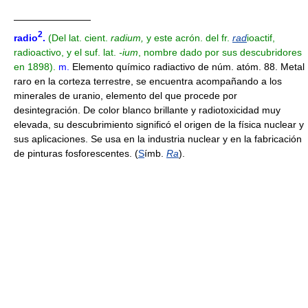
————————
2
radio
.
(Del lat. cient.
radium,
y este acrón. del fr.
rad
ioactif,
radioactivo,
y el suf. lat.
-ium
, nombre dado por sus descubridores
en 1898).
m.
Elemento químico radiactivo de núm. atóm. 88. Metal
raro en la corteza terrestre, se encuentra acompañando a los
minerales de uranio, elemento del que procede por
desintegración. De color blanco brillante y radiotoxicidad muy
elevada, su descubrimiento significó el origen de la física nuclear y
sus aplicaciones. Se usa en la industria nuclear y en la fabricación
de pinturas fosforescentes. (
S
ímb.
Ra
).